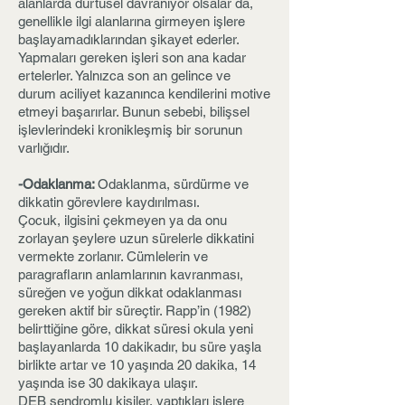
alanlarda dürtüsel davranıyor olsalar da,
genellikle ilgi alanlarına girmeyen işlere
başlayamadıklarından şikayet ederler.
Yapmaları gereken işleri son ana kadar
ertelerler. Yalnızca son an gelince ve
durum aciliyet kazanınca kendilerini motive
etmeyi başarırlar. Bunun sebebi, bilişsel
işlevlerindeki kronikleşmiş bir sorunun
varlığıdır.
-Odaklanma:
Odaklanma, sürdürme ve
dikkatin görevlere kaydırılması.
Çocuk, ilgisini çekmeyen ya da onu
zorlayan şeylere uzun sürelerle dikkatini
vermekte zorlanır. Cümlelerin ve
paragrafların anlamlarının kavranması,
süreğen ve yoğun dikkat odaklanması
gereken aktif bir süreçtir. Rapp’in (1982)
belirttiğine göre, dikkat süresi okula yeni
başlayanlarda 10 dakikadır, bu süre yaşla
birlikte artar ve 10 yaşında 20 dakika, 14
yaşında ise 30 dakikaya ulaşır.
DEB sendromlu kişiler, yaptıkları işlere