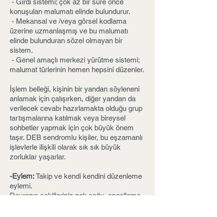
- Girdi sistemi; çok az bir süre önce
konuşulan malumatı elinde bulundurur.
- Mekansal ve /veya görsel kodlama
üzerine uzmanlaşmış ve bu malumatı
elinde bulunduran sözel olmayan bir
sistem.
- Genel amaçlı merkezi yürütme sistemi;
malumat türlerinin hemen hepsini düzenler.
İşlem belleği, kişinin bir yandan söyleneni
anlamak için çalışırken, diğer yandan da
verilecek cevabı hazırlamakta olduğu grup
tartışmalarına katılmak veya bireysel
sohbetler yapmak için çok büyük önem
taşır. DEB sendromlu kişiler, bu eşzamanlı
işlevlerle ilişkili olarak sık sık büyük
zorluklar yaşarlar.
-Eylem:
Takip ve kendi kendini düzenleme
eylemi.
Davranış şekillerinin pek çoğu, engelleme,
eylemden kaçınma yeteneğini olduğu
kadar, harekete geçme “yapma” yeteneğini