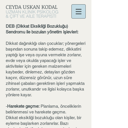
CEYDA USKAN
KODAL
UZMAN KLİNİK PSİKOLOG
& ÇİFT VE AİLE TERAPİSTİ
DEB (Dikkat Eksikliği Bozukluğu)
Sendromu ile bozulan yönetim işlevleri:
Dikkat dağınıklığı olan çocuklar; yönergeleri
başından sonuna takip edemez, dikkatini
yaptığı işe veya oyuna vermekte zorlanır,
evde veya okulda yapacağı işler ve
aktiviteler için gereken malzemeleri
kaybeder, dinlemez, detayları gözden
kaçırır, düzensiz görünür, uzun süre
zihinsel çabaları gerektiren işleri yapmakta
zorlanır, unutkandır ve ilgisi kolayca başka
yönlere kayar.
-
Harekete geçme:
Planlama, önceliklerin
belirlenmesi ve harekete geçme.
Dikkat eksikliği bozukluğu olan kişiler, bir
eyleme başlarken zorlanırlar. Bazı