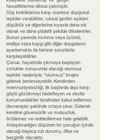
hissettiklerine dikkat çekmiştir.
Düş kırıklıklarına karşı orantısız duygusal
tepkiler verebilirler, ruhsal gerilim eşikleri
düşüktür ve diğerlerine kıyasla daha sık
olarak ve daha şiddetli şekilde öfkelenirler.
Bunun yanında incinme veya üzüntü,
endişe veya kaygı gibi diğer duygularını
ayarlamakta da benzer sorunlarla
karşılaşabilirler.
Çocuk, hayatında çıkmaya başlayan
zorluklar sonucunda alacağı olumsuz
tepkiler nedeniyle, “olumsuz” imajını
giderek benimseyebilir. Kendinden
memnuniyetsizliği, ilk başlarda dışa karşı
güçlü gözükmeyi hedefleyen ve otorite
konumundakiler tarafından kabul edilemez
davranışlar şeklinde ortaya çıkar. Giderek
kendine güvensizlik ve mutsuzluk,
örtülemez ve reddedilemez hale gelebilir.
Anlaşılmadığını düşünen bir çocuğun içinde
olacağı başlıca ruh durumu, öfke ve
bezginlik olacaktır.