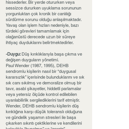
hissederler. Bir yerde otururken veya
sessizce dururken uyuklama sorununun
yorgunluktan çok kronik bir canlılığı
sürdürme sorunu olduğu anlaşılmaktadır.
Yavaş olan işlem hızları nedeniyle, bazı
türdeki görevleri tamamlamak için
olağanüstü derecede uzun bir süreye
ihtiyaç duyduklarını belirtmektedirler.
-Duygu:
Düş kırıklıklarıyla başa çıkma ve
değişen duyguların yönetimi.
Paul Wender (1987, 1995), DEHB
sendromlu kişilerin nasıl bir “duygusal
kararsızlık” içerisinde bulunduklarını ve sık
sık canı sıkılmış ve demoralize olmuş bir
tavır, asabi şikayetler, hiddetli parlamalar
veya yetersiz ölçüde kontrol edilebilen
uyarılabilirlik sergilediklerini tarif etmiştir.
Wender, DEHB sendromlu kişilerin düş
kırıklığına karşı düşük toleranslı olduğuna
ve gündelik yaşamın stresleri ile başa
çıkarken sıkıntı çektiklerine ve kendilerini
kolaylıkla “bunalmış” ve “gergin”