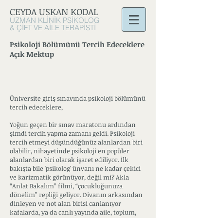
CEYDA USKAN
KODAL
UZMAN KLİNİK PSİKOLOG
& ÇİFT VE AİLE TERAPİSTİ
Psikoloji Bölümünü Tercih Edeceklere
Açık Mektup
Üniversite giriş sınavında psikoloji bölümünü
tercih edeceklere,
Yoğun geçen bir sınav maratonu ardından
şimdi tercih yapma zamanı geldi. Psikoloji
tercih etmeyi düşündüğünüz alanlardan biri
olabilir, nihayetinde psikoloji en popüler
alanlardan biri olarak işaret ediliyor. İlk
bakışta bile 'psikolog' ünvanı ne kadar çekici
ve karizmatik görünüyor, değil mi? Akla
“Anlat Bakalım” filmi, “çocukluğunuza
dönelim” repliği geliyor. Divanın arkasından
dinleyen ve not alan birisi canlanıyor
kafalarda, ya da canlı yayında aile, toplum,