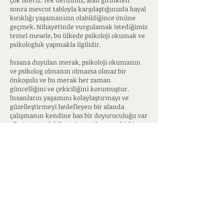
çok isteriz. Tek derdimiz, alan girdikten
sonra mevcut tabloyla karşılaştığınızda hayal
kırıklığı yaşamanızın olabildiğince önüne
geçmek. Nihayetinde vurgulamak istediğimiz
temel mesele, bu ülkede psikoloji okumak ve
psikologluk yapmakla ilgilidir.
İnsana duyulan merak, psikoloji okumanın
ve psikolog olmanın olmazsa olmaz bir
önkoşulu ve bu merak her zaman
güncelliğini ve çekiciliğini korumuştur.
İnsanların yaşamını kolaylaştırmayı ve
güzelleştirmeyi hedefleyen bir alanda
çalışmanın kendine has bir doyuruculuğu var
elbette. Ancak bilmeniz gereken şey hiçbir
zaman insanı tam anlamıyla
“çözemeyeceğiniz” ve insana dair merakınız
ömür boyu canlı kalacak, kalmalı da. Psikolog
olmak, konunuza yönelik merakınızı daima
canlı tutmayı; yalnızca kendi alanınızda değil
farklı alanlarda da sürekli araştırma yapmayı
sürdürmeyi gerektirir. Dolayısıyla fakülteden
mezun olduğunuzda ya da sonrasında hiçbir
zaman bir bakışta çevrenizdeki insanların
aklından geçenleri okumanız ya da onların