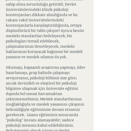
sahip olma zorunluluğu getirildi. Devlet
üniversitelerindeki klinik psikoloji
kontenjanları dikkate alındığında ve bu
rakam vakıf üniversitelerindeki
kontenjanlarla karşılaştırıldığında, ortaya
düşündürücü bir tablo çıkıyor! Ayrıca henüz
mesleki standartları belirleyecek, biz
psikologları temsil edebilecek,
çalışmalarımızı denetleyecek, mesleki
haklarımızı koruyacak bağımsız bir meslek
yasamız ve meslek odamız da yok.
Okumayı, kapsamlı araştırma yapmayı, ödev
hazırlamayı, grup halinde çalışmayı
seviyorsanız, psikoloji bölümü size göre;
ancak derinlikli ve eleştirel bir psikoloji
bilgisine ulaşmak için üniversite eğitimi
dışında bol mesai harcamaktan
çekinmemelisiniz. Meslek standartlarının
muğlaklığıyla ve meslek yasasının çıkışının
belirsizliğiyle eğitiminize devam etmeniz
gerekecek. Lisans eğitiminiz sonucunda
"psikolog" ünvanı alamayabilir; sadece
psikoloji mezunu kabul edilebilirsiniz.
Psikoterapist olmak içinse ya devlet