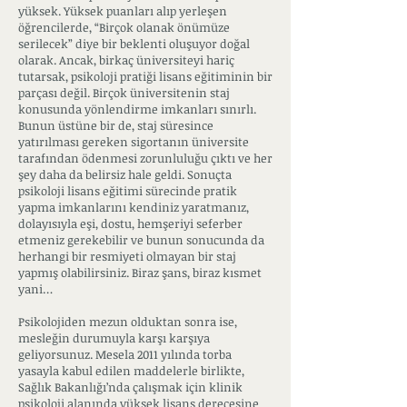
yüksek. Yüksek puanları alıp yerleşen
öğrencilerde, “Birçok olanak önümüze
serilecek” diye bir beklenti oluşuyor doğal
olarak. Ancak, birkaç üniversiteyi hariç
tutarsak, psikoloji pratiği lisans eğitiminin bir
parçası değil. Birçok üniversitenin staj
konusunda yönlendirme imkanları sınırlı.
Bunun üstüne bir de, staj süresince
yatırılması gereken sigortanın üniversite
tarafından ödenmesi zorunluluğu çıktı ve her
şey daha da belirsiz hale geldi. Sonuçta
psikoloji lisans eğitimi sürecinde pratik
yapma imkanlarını kendiniz yaratmanız,
dolayısıyla eşi, dostu, hemşeriyi seferber
etmeniz gerekebilir ve bunun sonucunda da
herhangi bir resmiyeti olmayan bir staj
yapmış olabilirsiniz. Biraz şans, biraz kısmet
yani…
Psikolojiden mezun olduktan sonra ise,
mesleğin durumuyla karşı karşıya
geliyorsunuz. Mesela 2011 yılında torba
yasayla kabul edilen maddelerle birlikte,
Sağlık Bakanlığı’nda çalışmak için klinik
psikoloji alanında yüksek lisans derecesine