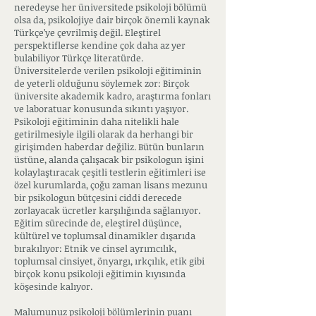
neredeyse her üniversitede psikoloji bölümü
olsa da, psikolojiye dair birçok önemli kaynak
Türkçe’ye çevrilmiş değil. Eleştirel
perspektiflerse kendine çok daha az yer
bulabiliyor Türkçe literatürde.
Üniversitelerde verilen psikoloji eğitiminin
de yeterli olduğunu söylemek zor: Birçok
üniversite akademik kadro, araştırma fonları
ve laboratuar konusunda sıkıntı yaşıyor.
Psikoloji eğitiminin daha nitelikli hale
getirilmesiyle ilgili olarak da herhangi bir
girişimden haberdar değiliz. Bütün bunların
üstüne, alanda çalışacak bir psikologun işini
kolaylaştıracak çeşitli testlerin eğitimleri ise
özel kurumlarda, çoğu zaman lisans mezunu
bir psikologun bütçesini ciddi derecede
zorlayacak ücretler karşılığında sağlanıyor.
Eğitim sürecinde de, eleştirel düşünce,
kültürel ve toplumsal dinamikler dışarıda
bırakılıyor: Etnik ve cinsel ayrımcılık,
toplumsal cinsiyet, önyargı, ırkçılık, etik gibi
birçok konu psikoloji eğitimin kıyısında
köşesinde kalıyor.
Malumunuz psikoloji bölümlerinin puanı