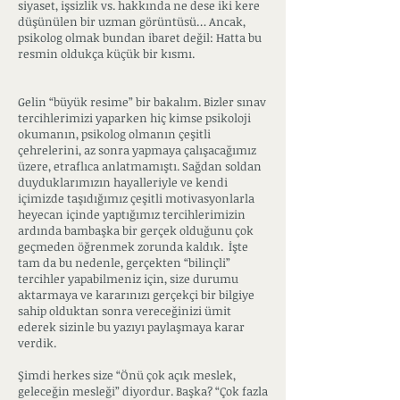
siyaset, işsizlik vs. hakkında ne dese iki kere
düşünülen bir uzman görüntüsü… Ancak,
psikolog olmak bundan ibaret değil: Hatta bu
resmin oldukça küçük bir kısmı.
Gelin “büyük resime” bir bakalım. Bizler sınav
tercihlerimizi yaparken hiç kimse psikoloji
okumanın, psikolog olmanın çeşitli
çehrelerini, az sonra yapmaya çalışacağımız
üzere, etraflıca anlatmamıştı. Sağdan soldan
duyduklarımızın hayalleriyle ve kendi
içimizde taşıdığımız çeşitli motivasyonlarla
heyecan içinde yaptığımız tercihlerimizin
ardında bambaşka bir gerçek olduğunu çok
geçmeden öğrenmek zorunda kaldık. İşte
tam da bu nedenle, gerçekten “bilinçli”
tercihler yapabilmeniz için, size durumu
aktarmaya ve kararınızı gerçekçi bir bilgiye
sahip olduktan sonra vereceğinizi ümit
ederek sizinle bu yazıyı paylaşmaya karar
verdik.
Şimdi herkes size “Önü çok açık meslek,
geleceğin mesleği” diyordur. Başka? “Çok fazla