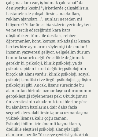
çalışma alanı var, iş bulmak çok rahat” da
deniyordur kesin! “Şirketlerde çalışabilirsin,
hastanelerde çalışabilirsin, anaokulları,
reklam ajansları…”. Bunları nereden mi
biliyoruz? Yıllar önce biz sizlerin yerindeyken
ve ne tercih edeceğimizi kara kara
düşünürken tüm aile dostları, rehber
öğretmenler, konu komşu, arkadaşlar kısaca
herkes bize aynılarını söylemişti de ondan!
İnsanın yazıveresi geliyor. Gelgelelim durum
bununla sınırlı değil. Öncelikle değinmek
gerekir ki, psikoloji, klinik psikoloji ya da
psikoterapiden ibaret değildir; psikolojinin
birçok alt alanı vardır; klinik psikoloji, sosyal
psikoloji, endüstri ve örgüt psikolojisi, gelişim
psikolojisi gibi. Ancak, lisans sürecinde bu
alanlardan birinde uzmanlaşma durumunun
gerçekleştiği söylenemez pek: Okuduğunuz
üniversitesinin akademik tercihlerine göre
bu alanların bazılarına dair daha fazla
seçmeli ders alabilirsiniz; ama uzmanlaşma
yüksek lisansa kalır çoğu zaman.
Psikoloji bilimi için önemli kaynakların,
özellikle eleştirel psikoloji alanıyla ilgili
olanların, henüz Türkçeye çevirisi yok. Artık