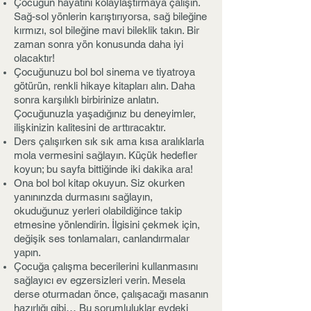
Çocuğun hayatını kolaylaştırmaya çalışın.
Sağ-sol yönlerin karıştırıyorsa, sağ bileğine
kırmızı, sol bileğine mavi bileklik takın. Bir
zaman sonra yön konusunda daha iyi
olacaktır!
Çocuğunuzu bol bol sinema ve tiyatroya
götürün, renkli hikaye kitapları alın. Daha
sonra karşılıklı birbirinize anlatın.
Çocuğunuzla yaşadığınız bu deneyimler,
ilişkinizin kalitesini de arttıracaktır.
Ders çalışırken sık sık ama kısa aralıklarla
mola vermesini sağlayın. Küçük hedefler
koyun; bu sayfa bittiğinde iki dakika ara!
Ona bol bol kitap okuyun. Siz okurken
yanınınzda durmasını sağlayın,
okuduğunuz yerleri olabildiğince takip
etmesine yönlendirin. İlgisini çekmek için,
değişik ses tonlamaları, canlandırmalar
yapın.
Çocuğa çalışma becerilerini kullanmasını
sağlayıcı ev egzersizleri verin. Mesela
derse oturmadan önce, çalışacağı masanın
hazırlığı gibi… Bu sorumluluklar evdeki