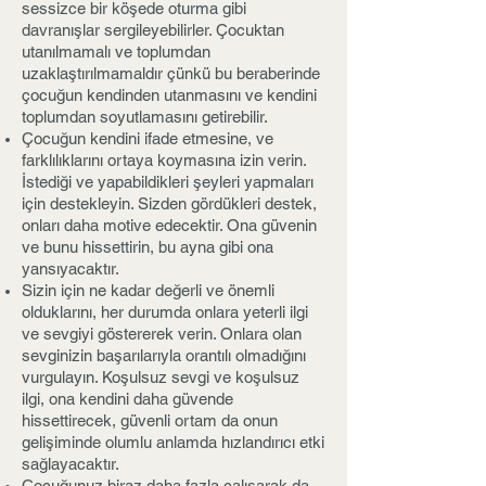
sessizce bir köşede oturma gibi
davranışlar sergileyebilirler. Çocuktan
utanılmamalı ve toplumdan
uzaklaştırılmamaldır çünkü bu beraberinde
çocuğun kendinden utanmasını ve kendini
toplumdan soyutlamasını getirebilir.
Çocuğun kendini ifade etmesine, ve
farklılıklarını ortaya koymasına izin verin.
İstediği ve yapabildikleri şeyleri yapmaları
için destekleyin. Sizden gördükleri destek,
onları daha motive edecektir. Ona güvenin
ve bunu hissettirin, bu ayna gibi ona
yansıyacaktır.
Sizin için ne kadar değerli ve önemli
olduklarını, her durumda onlara yeterli ilgi
ve sevgiyi göstererek verin. Onlara olan
sevginizin başarılarıyla orantılı olmadığını
vurgulayın. Koşulsuz sevgi ve koşulsuz
ilgi, ona kendini daha güvende
hissettirecek, güvenli ortam da onun
gelişiminde olumlu anlamda hızlandırıcı etki
sağlayacaktır.
Çocuğunuz biraz daha fazla çalışarak da