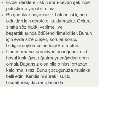
Evde derslere ilişkin soru-cevap şeklinde
pekiştirme yapabilirsiniz.
Bu çocuklar başarısızlık beklentisi içinde
oldukları için derste el kaldırmazlar. Onlara
sınıfta söz hakkı verilmeli ve
başardıklarında ödüllendirilmelidirler. Bunun
için evde size düşen, sorular sorup,
bildiğini söylemesine teşvik etmektir.
Unutmamanız gerekiyor, çocuğunuz sizi
hayal kırıklığına uğratmayacağından emin
olmalı. Başarısız olsa bile o hissi ortadan
kaldırmalısınız. Bunu çocuğunuza mutlaka
belli edin! Kendisini sürekli suçlu
hissetmesi, davranışlarını da
zorlaştıracaktır.
Nokta birleştirme oyunu oynayın!
Okunaklı, hızlı ve düzgün yazamadığı
zaman öfkelenmeyin, sabırlı olun, zamanla
başaracaktır!
Adım adım ilerlemekte fayda var. Kısa
kelimelerden ve basit cümlelerden
başlayın. Başardıkça daha zorlara geçin.
Grup içinde başarabileceği görevler