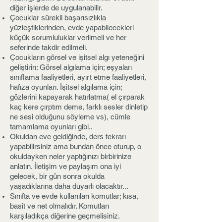
diğer işlerde de uygulanabilir.
Çocuklar sürekli başarısızlıkla
yüzleştiklerinden, evde yapabilecekleri
küçük sorumluluklar verilmeli ve her
seferinde takdir edilmeli.
Çocukların görsel ve işitsel algı yeteneğini
geliştirin: Görsel algılama için; eşyaları
sınıflama faaliyetleri, ayırt etme faaliyetleri,
hafıza oyunları. İşitsel algılama için;
gözlerini kapayarak hatırlatma( el çırparak
kaç kere çırptım deme, farklı sesler dinletip
ne sesi olduğunu söyleme vs), cümle
tamamlama oyunları gibi..
Okuldan eve geldiğinde, ders tekrarı
yapabilirsiniz ama bundan önce oturup, o
okuldayken neler yaptığınızı birbirinize
anlatın. İletişim ve paylaşım ona iyi
gelecek, bir gün sonra okulda
yaşadıklarına daha duyarlı olacaktır...
Sınıfta ve evde kullanılan komutlar; kısa,
basit ve net olmalıdır. Komutları
karşıladıkça diğerine geçmelisiniz.