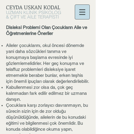
CEYDA USKAN
KODAL
UZMAN KLİNİK PSİKOLOG
& ÇİFT VE AİLE TERAPİSTİ
Disleksi Problemi Olan Çocukların Aile ve
Öğretmenlerine Öneriler
Aileler çocuklarını, okul öncesi dönemde
yani daha sözcükleri tanıma ve
konuşmaya başlama evresinde iyi
gözlemlemelidirler. Her geç konuşma ve
telaffuz problemleri disleksiye işaret
etmemekle beraber bunlar, erken teşhis
için önemli ipuçları olarak değerlendirilebilir.
Kabullenmesi zor olsa da, çok geç
kalınmadan fark edilir edilmez bir uzmana
danışın.
Çocuklara karşı zorlayıcı davranmayın, bu
sürecin sizin için de zor olduğu
düşünüldüğünde, ailelerin de bu konudaki
eğitimi ve bilgilenmesi çok önemlidir. Bu
konuda olabildiğince okuma yapın,